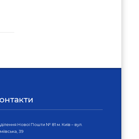
онтакти
дділення Нової Пошти № 81 м. Київ – вул.
міївська, 39