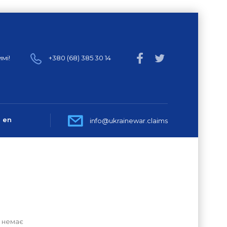
мі!
+380 (68) 385 30 14
en
info@ukrainewar.claims
 немає