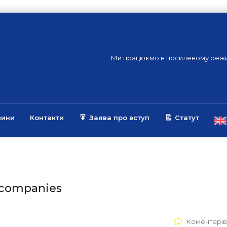
Ми працюємо в посиленому режи
вини
Контакти
Заява про вступ
Статут
 companies
Коментарів