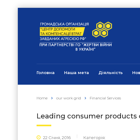
Головна
Наша мета
Діяльність
Но
Home
our work grid
Financial Services
Leading consumer products
22 Січня, 2016
Категорія: