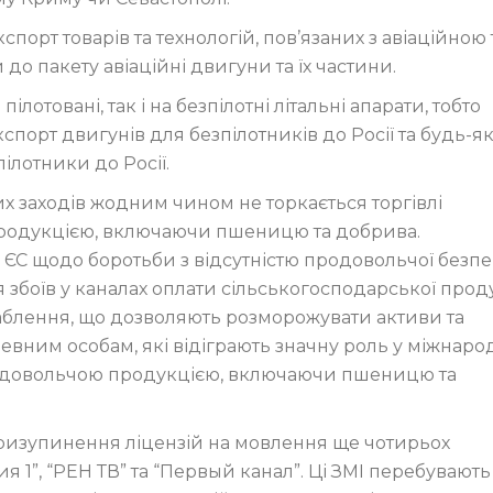
спорт товарів та технологій, пов’язаних з авіаційною 
о пакету авіаційні двигуни та їх частини.
отовані, так і на безпілотні літальні апарати, тобто
орт двигунів для безпілотників до Росії та будь-як
пілотники до Росії.
х заходів жодним чином не торкається торгівлі
продукцією, включаючи пшеницю та добрива.
 ЄС щодо боротьби з відсутністю продовольчої безпе
я збоїв у каналах оплати сільськогосподарської проду
аблення, що дозволяють розморожувати активи та
евним особам, які відіграють значну роль у міжнаро
родовольчою продукцією, включаючи пшеницю та
 призупинення ліцензій на мовлення ще чотирьох
ия 1”, “РЕН ТВ” та “Первый канал”. Ці ЗМІ перебувають