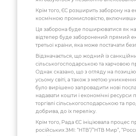
Крім того, ЄС розширить заборону на ек
космічною промисловістю, включивши д
Ця заборона буде поширюватися як на піл
відтепер буде заборонений прямий експ
третьої країни, яка може постачати без
Відзначається, що жодний із санкційни
сільськогосподарською та харчовою 
Однак сказано, що з огляду на позицію
усьому світі, а також з метою уникненн
було вирішено запровадити нові посл
надавати кошти і економічні ресурси п
торгівлі сільськогосподарською та п
добрива, до їх переліку.
Крім того, Рада ЄС ініціювала процес
російських ЗМІ: “НТВ”/”НТВ Мир”, “Росс