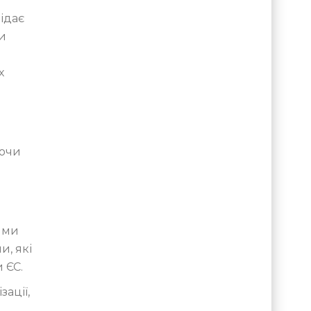
ідає
и
х
юючи
ими
и, які
 ЄС.
ації,