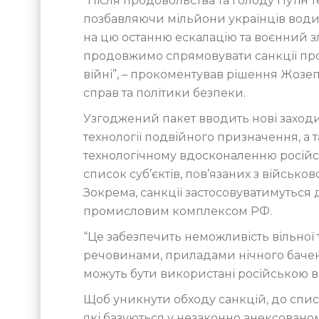
“Після продовольства та голоду Путін
позбавляючи мільйони українців води
на цю останню ескалацію та воєнний 
продовжимо спрямовувати санкції прот
війні”, – прокоментував рішення Жозе
справ та політики безпеки.
Узгоджений пакет вводить нові заходи
технології подвійного призначення, а т
технологічному вдосконаленню російс
список суб’єктів, пов’язаних з військ
Зокрема, санкції застосовуватимуться д
промисловим комплексом РФ.
“Це забезпечить неможливість вільної
речовинами, приладами нічного бачення
можуть бути використані російською в
Щоб уникнути обходу санкцій, до списк
які базуються у незаконно анексовано