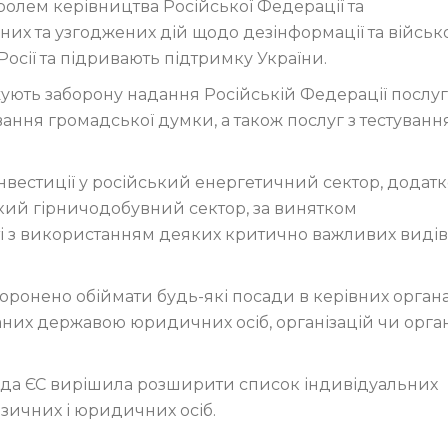
лем керівництва Російської Федерації та
х та узгоджених дій щодо дезінформації та військ
Росії та підривають підтримку України.
ють заборону надання Російській Федерації послуг
ання громадської думки, а також послуг з тестуванн
інвестиції у російський енергетичний сектор, додат
ький гірничодобувний сектор, за винятком
сті з використанням деяких критично важливих видів
оронено обіймати будь-які посади в керівних органа
них державою юридичних осіб, організацій чи орган
ада ЄС вирішила розширити список індивідуальних
зичних і юридичних осіб.