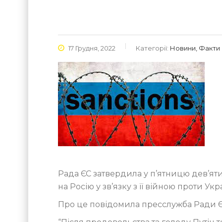
17 Грудня, 2022
Категорії:
Новини, Факти
Рада ЄС затвердила у п’ятницю дев’ят
на Росію у зв’язку з її війною проти Укр
Про це повідомила пресслужба Ради Є