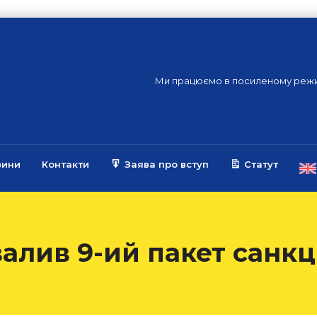
Ми працюємо в посиленому режи
вини
Контакти
Заява про вступ
Статут
алив 9-ий пакет санкц