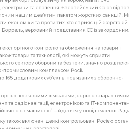
 тепер використовує зиму як зброю, навмисно
, електрики та опалення. Європейський Союз відпов
злочин нашим дев’ятим пакетом жорстких санкцій. М
и економіки та проти тих, хто сприяє цій жорстокій
п Боррель, верховний представник ЄС із закордонни
 експортного контролю та обмеження на товари і
акож товари та технології, які можуть сприяти
ького сектору оборони та безпеки, значно розшир
ово-промисловим комплексом Росії.
о 168 додаткових суб’єктів, пов’язаних з оборонно-
 торгівлі ключовими хімікатами, нервово-паралітичн
 та радіонавігації, електронікою та IT-компонентам
ійськовою машиною”, – йдеться у повідомленні Ради
у також включені деякі контрольовані Росією організ
му Криму чи Севастополі.