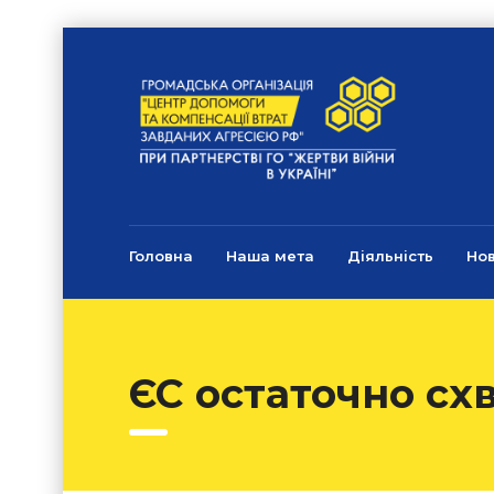
Головна
Наша мета
Діяльність
Но
ЄС остаточно схв