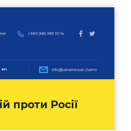
мі!
+380 (68) 385 30 14
en
info@ukrainewar.claims
ій проти Росії