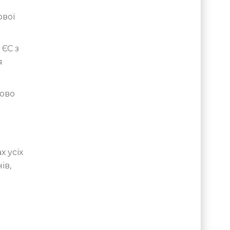
ової
 ЄС з
я
ково
х усіх
ів,