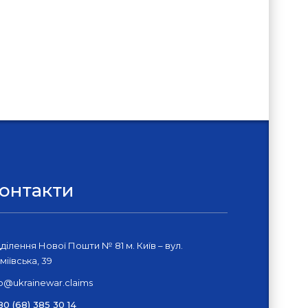
онтакти
дділення Нової Пошти № 81 м. Київ – вул.
міївська, 39
fo@ukrainewar.claims
80 (68) 385 30 14