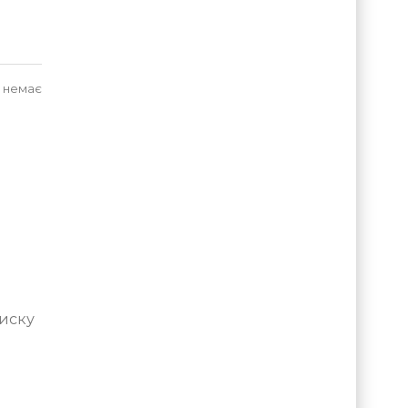
 немає
тиску