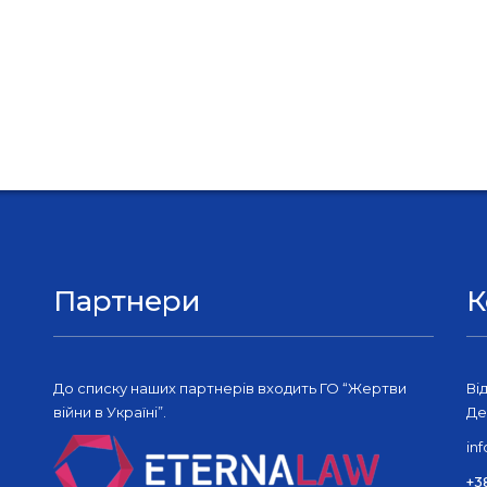
Партнери
К
До списку наших партнерів входить ГО “Жертви
Ві
війни в Україні”.
Де
in
+3