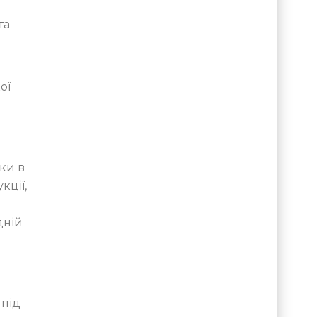
та
ої
ки в
кції,
дній
 під