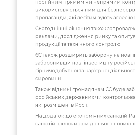
постійним прямим чи непрямим контро
використовуються ним для безперервни
пропаганди, які легітимізують агресію 
Сьогоднішні рішення також запроваджу
реклами, дослідження ринку та опитув
продукції та технічного контролю.
ЄС також розширить заборону на нові 
заборонивши нові інвестиції у російс
гірничодобувної та кар’єрної діяльно
сировини.
Також віднині громадянам ЄС буде заб
російських державних чи контрольова
які розмішені в Росії.
На додаток до економічних санкцій Р
санкцій, включивши до нього нових фі