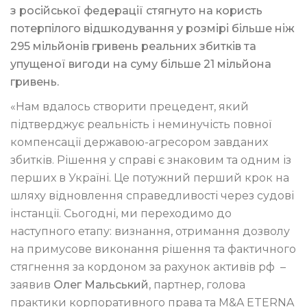
з російської федерації стягнуто на користь
потерпілого відшкодування у розмірі більше ніж
295 мільйонів гривень реальних збитків та
упущеної вигоди на суму більше 21 мільйона
гривень.
«Нам вдалось створити прецедент, який
підтверджує реальність і неминучість повної
компенсації державою-агресором завданих
збитків. Рішення у справі є знаковим та одним із
перших в Україні. Це потужний перший крок на
шляху відновлення справедливості через судові
інстанції. Сьогодні, ми переходимо до
наступного етапу: визнання, отримання дозволу
на примусове виконання рішення та фактичного
стягнення за кордоном за рахунок активів рф –
заявив
Олег Мальський
, партнер, голова
практики корпоративного права та M&A ETERNA