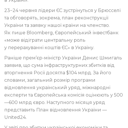
в Україні».
23−24 червня лідери ЄС зустрінуться у Брюсселі
та обговорять, зокрема, план реконструкції
України та заявку нашої країни на членство.
Як пише Bloomberg, Європейський інвестбанк
«може відіграти центральну роль
у перерахуванні коштів ЄС» в Україну.
Раніше прем’єр-міністр України Денис Шмигаль
заявив, що сума інфраструктурних збитків від
вторгнення Росії досягла $104 млрд. За його
словами, загальний розмір програми
відновлення український уряд, міжнародні
експерти та Європейська комісія оцінюють у 500
—600 млрд євро. Наступного місяця уряд
представить План відновлення України —
United24.
У звіті про збитки української економіки та