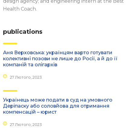
design agency; and engineering intern at the Best
Health Coach.
publications
Аня Верховська: українцям варто готувати
колективні позови не лише до Росії, а й до її
компаній та олігархів
27 Лютого, 2023
Українець може подати в суд на умовного
Деріпаску або соловйова для отримання
компенсацій – юрист
27 Лютого, 2023