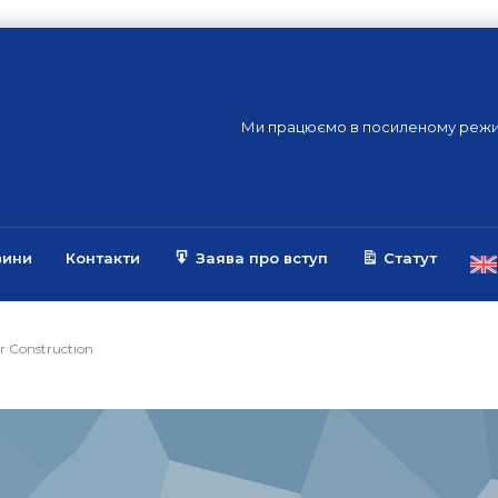
Ми працюємо в посиленому режи
вини
Контакти
Заява про вступ
Статут
er Construction