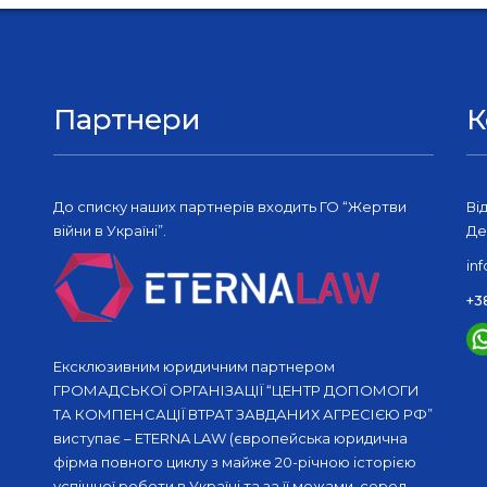
Партнери
К
До списку наших партнерів входить ГО “Жертви
Ві
війни в Україні”.
Де
in
+3
Ексклюзивним юридичним партнером
ГРОМАДСЬКОЇ ОРГАНІЗАЦІЇ “ЦЕНТР ДОПОМОГИ
ТА КОМПЕНСАЦІЇ ВТРАТ ЗАВДАНИХ АГРЕСІЄЮ РФ”
виступає – ETERNA LAW (європейська юридична
фірма повного циклу з майже 20-річною історією
успішної роботи в Україні та за її межами, серед