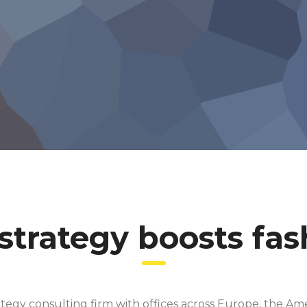
strategy boosts fa
ategy consulting firm with offices across Europe, the Ame