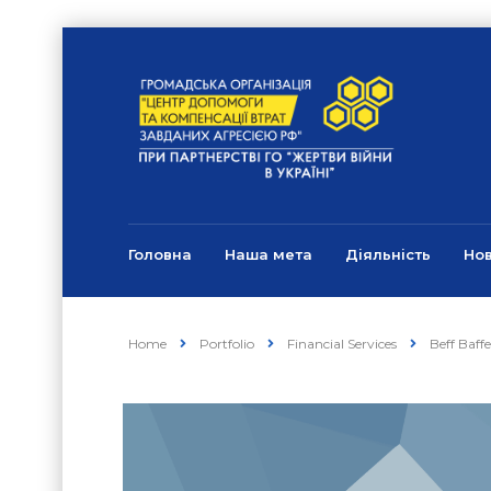
Головна
Наша мета
Діяльність
Но
Home
Portfolio
Financial Services
Beff Baff