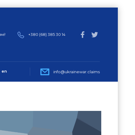
мі!
+380 (68) 385 30 14
en
info@ukrainewar.claims