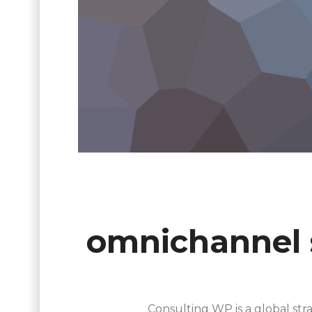
omnichannel 
Consulting WP is a global str