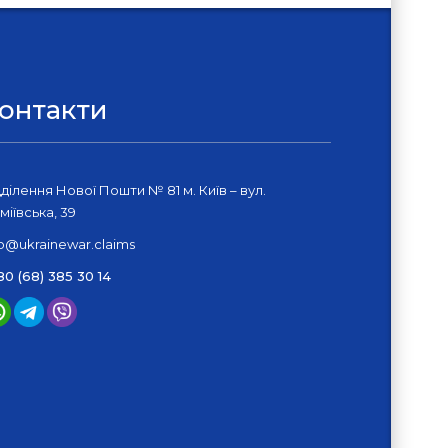
онтакти
дділення Нової Пошти № 81 м. Київ – вул.
міївська, 39
fo@ukrainewar.claims
80 (68) 385 30 14