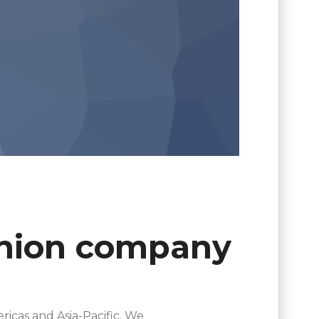
shion company
ricas and Asia-Pacific. We