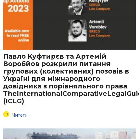
Павло Куфтирєв та Артемій
Воробйов розкрили питання
групових (колективних) позовів в
Україні для міжнародного
довідника з порівняльного права
TheInternationalComparativeLegalGui
(ICLG)
Читати