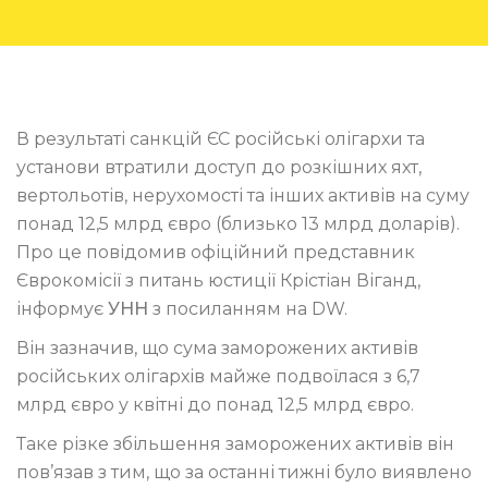
В результаті санкцій ЄС російські олігархи та
установи втратили доступ до розкішних яхт,
вертольотів, нерухомості та інших активів на суму
понад 12,5 млрд євро (близько 13 млрд доларів).
Про це повідомив офіційний представник
Єврокомісії з питань юстиції Крістіан Віганд,
інформує
УНН
з посиланням на DW.
Він зазначив, що сума заморожених активів
російських олігархів майже подвоїлася з 6,7
млрд євро у квітні до понад 12,5 млрд євро.
Таке різке збільшення заморожених активів він
пов’язав з тим, що за останні тижні було виявлено