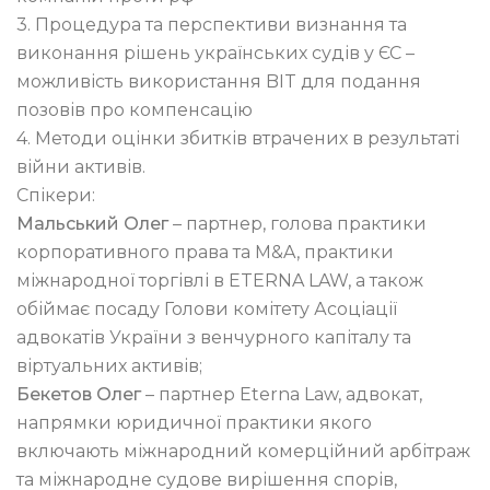
3. Процедура та перспективи визнання та
виконання рішень українських судів у ЄС –
можливість використання BIT для подання
позовів про компенсацію
4. Методи оцінки збитків втрачених в результаті
війни активів.
Спікери:
Мальський Олег
– партнер, голова практики
корпоративного права та M&A, практики
міжнародної торгівлі в ETERNA LAW, а також
обіймає посаду Голови комітету Асоціації
адвокатів України з венчурного капіталу та
віртуальних активів;
Бекетов Олег
– партнер Еterna Law, адвокат,
напрямки юридичної практики якого
включають міжнародний комерційний арбітраж
та міжнародне судове вирішення спорів,