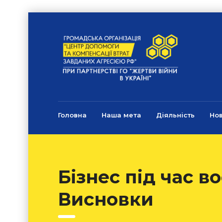
Головна
Наша мета
Діяльність
Но
Бізнес під час в
Висновки