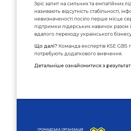
Зріс запит на сильних та емпатійних лі
називають відсутність стабільності, і
невизначеності посіло перше місце сер
підтримки лідерських навичок разом 
вдалого переходу українського бізнесу
Що далі?
Команда експертів KSE GBS 
потребують додаткового вивчення.
Детальніше ознайомитися з результа