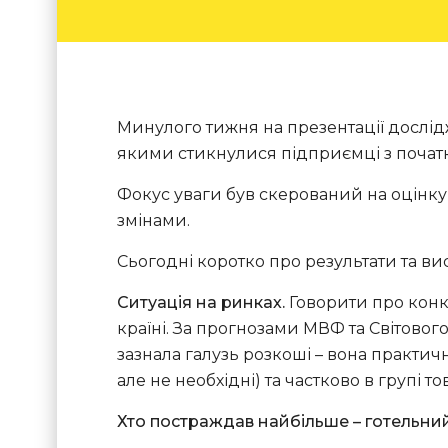
Минулого тижня на презентації дослідж
якими стикнулися підприємці з початком
Фокус уваги був скерований на оцінку 
змінами.
Сьогодні коротко про результати та ви
Ситуація на ринках.
Говорити про конк
країні. За прогнозами МВФ та Світово
зазнала галузь розкоші – вона практичн
але не необхідні) та частково в групі т
Хто постраждав найбільше – готельний