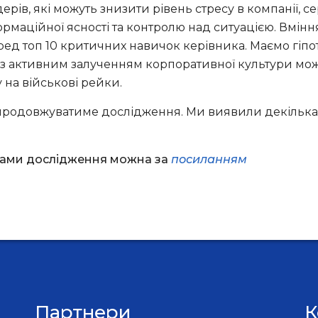
дерів, які можуть знизити рівень стресу в компанії,
нформаційної ясності та контролю над ситуацією. Вмі
ед топ 10 критичних навичок керівника. Маємо гіпоте
із активним залученням корпоративної культури м
 на військові рейки.
продовжуватиме дослідження. Ми виявили декілька 
тами дослідження можна за
посиланням
Партнери
К