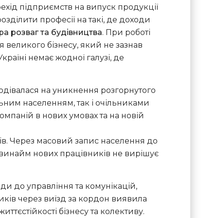
рехід підприємств на випуск продукції
зділити професії на такі, де доходи
а розваг та будівництва
. При роботі
 великого бізнесу, який не зазнав
країні немає жодної галузі, де
подівалася на уникнення розгорнутого
ьним населенням, так і очільниками
омпаній в нових умовах та на новій
ів. Через масовий запис населення до
А винайм нових працівників не вирішує
и до управління та комунікацій,
иків через виїзд за кордон виявила
иттєстійкості бізнесу та колективу.