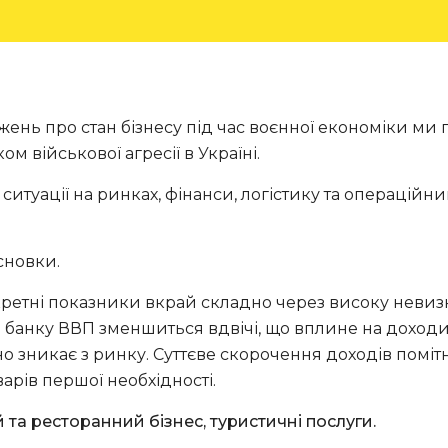
ень про стан бізнесу під час воєнної економіки ми 
 військової агресії в Україні.
ситуації на ринках, фінанси, логістику та операцій
сновки.
ретні показники вкрай складно через високу невизнач
го банку ВВП зменшиться вдвічі, що вплине на доход
о зникає з ринку. Суттєве скорочення доходів помітне 
оварів першої необхідності.
 та ресторанний бізнес, туристичні послуги.