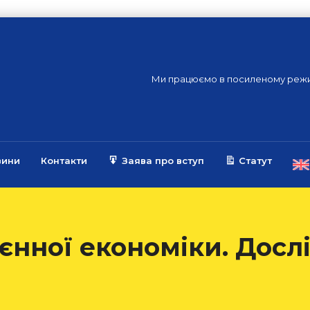
Ми працюємо в посиленому режи
вини
Контакти
Заява про вступ
Статут
оєнної економіки. Дос