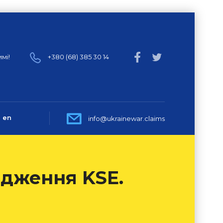
мі!
+380 (68) 385 30 14
en
info@ukrainewar.claims
лідження KSE.