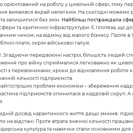
 орієнтований на роботу у цивільній сфері, тому пе
ня виявився вкрай нелегким. На сьогодні можемо ро
 та залишилися без змін.
Найбільш постраждала сфер
ри та критичної інфраструктури. Є гіпотеза, що для
ачним чином, на відміну від малого бізнесу. Проте в У
тної плати, окрім військової галузі.
т.
Згадуючи передвоєнні настрої, більшість людей с
дження про війну сприймалися легковажно як цивіл
сті з перевізниками, кроки до відновлення роботи к
начній кількості підприємств.
з найгостріших проблем економіки – збереження кадр
 частина підприємств опинилася в кадровій скруті. 
я.
дній досвід карантинного життя дещо змінив підход
а відстані. Проте втрата значної кількості працівн
 Лідерська культура та навички стали основними для ж