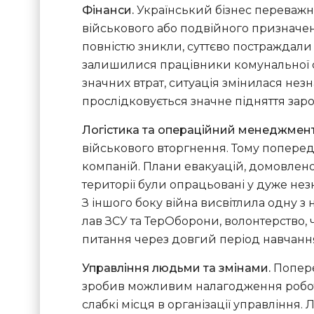
Фінанси.
Український бізнес переважно
військового або подвійного призначен
повністю зникли, суттєво постраждали
залишилися працівники комунальної сфе
значних втрат, ситуація змінилася незн
прослідковується значне підняття заробі
Логістика та операційний менеджмен
військового вторгнення. Тому попере
компаній. Плани евакуацій, домовлено
території були опрацьовані у дуже нез
З іншого боку війна висвітлила одну 
лав ЗСУ та ТерОборони, волонтерство,
питання через довгий період навчанн
Управління людьми та змінами.
Попере
зробив можливим налагодження роботи н
слабкі місця в організації управління.