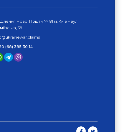
дділення Нової Пошти № 81 м. Київ – вул.
міївська, 39
fo@ukrainewar.claims
80 (68) 385 30 14