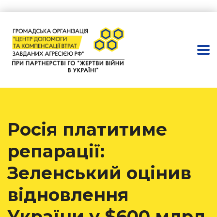
Росія платитиме
репарації:
Зеленський оцінив
відновлення
України у $600 млрд