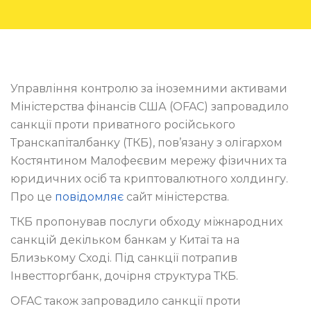
Управління контролю за іноземними активами
Міністерства фінансів США (OFAC) запровадило
санкції проти приватного російського
Транскапіталбанку (ТКБ), пов’язану з олігархом
Костянтином Малофеєвим мережу фізичних та
юридичних осіб та криптовалютного холдингу.
Про це
повідомляє
сайт міністерства.
ТКБ пропонував послуги обходу міжнародних
санкцій декільком банкам у Китаї та на
Близькому Сході. Під санкції потрапив
Інвестторгбанк, дочірня структура ТКБ.
OFAC також запровадило санкції проти