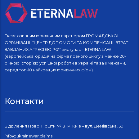
Ексклюзивним юридичним партнером ГРОМАДСЬКОЇ
ОРГАНІЗАЦІЇ “ЦЕНТР ДОПОМОГИ ТА КОМПЕНСАЦІЇ ВТРАТ
ЗАВДАНИХ АГРЕСІЄЮ РФ” виступає – ETERNA LAW
(європейська юридична фірма повного циклу з майже 20-
річною історією успішної роботи в Україні та за її межами,
серед топ-10 найкращих юридичних фірм)
Контакти
Відділення Нової Пошти № 81 м. Київ – вул. Деміївська, 39
info@ukrainewar.claims