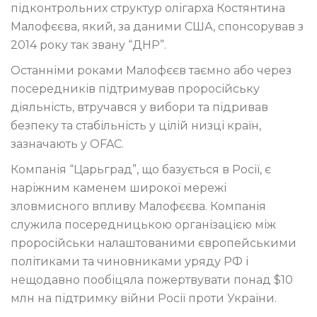
підконтрольних структур олігарха Костянтина
Малофєєва, який, за даними США, спонсорував з
2014 року так звану “ДНР”.
Останніми роками Малофєєв таємно або через
посередників підтримував проросійську
діяльність, втручався у вибори та підривав
безпеку та стабільність у цілій низці країн,
зазначають у OFAC.
Компанія “Царьград”, що базується в Росії, є
наріжним каменем широкої мережі
зловмисного впливу Малофєєва. Компанія
служила посередницькою організацією між
проросійськи налаштованими європейськими
політиками та чиновниками уряду РФ і
нещодавно пообіцяла пожертвувати понад $10
млн на підтримку війни Росії проти України.