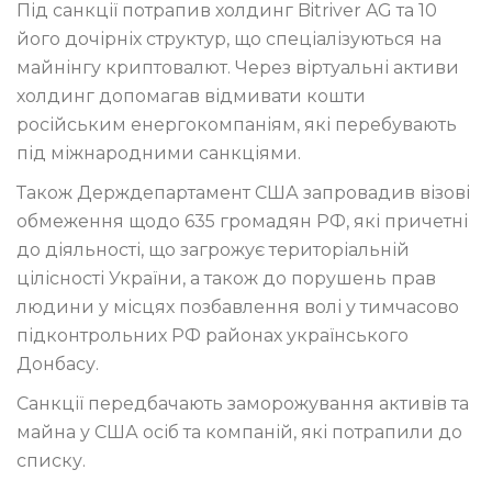
Під санкції потрапив холдинг Bitriver AG та 10
його дочірніх структур, що спеціалізуються на
майнінгу криптовалют. Через віртуальні активи
холдинг допомагав відмивати кошти
російським енергокомпаніям, які перебувають
під міжнародними санкціями.
Також Держдепартамент США запровадив візові
обмеження щодо 635 громадян РФ, які причетні
до діяльності, що загрожує територіальній
цілісності України, а також до порушень прав
людини у місцях позбавлення волі у тимчасово
підконтрольних РФ районах українського
Донбасу.
Санкції передбачають заморожування активів та
майна у США осіб та компаній, які потрапили до
списку.