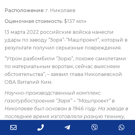
Расположение:
г. Николаев
Оценочная стоимость:
$137 млн
13 марта 2022 российские войска нанесли
удары по заводу “Зоря”-“Машпроект”, который в
результате получил серьезные повреждения.
“Утром разбомбили “Зорю”, похоже самолетами
по материальным воротам, сейчас выясняем
обстоятельства”, – заявил глава Николаевской
ОВА Виталий Ким.
Научно-производственный комплекс
газотурбостроения “Заря” – “Машпроект” в
Николаеве был основан в 1946 году. На заводе в
последнее время изготовляли разную технику,
предназначенную для кораблей разного
Email
Phone
Telegram
Viber
Wh
класса. С 2019 года было немало заказов для