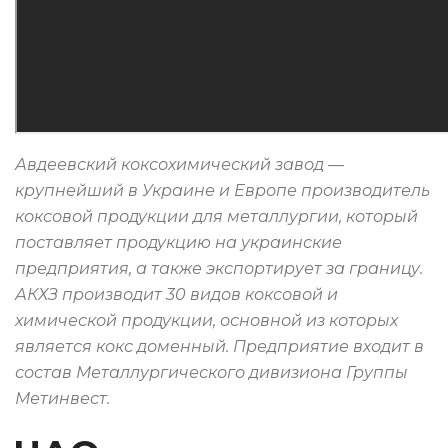
Авдеевский коксохимический завод —
крупнейший в Украине и Европе производитель
коксовой продукции для металлургии, который
поставляет продукцию на украинские
предприятия, а также экспортирует за границу.
АКХЗ производит 30 видов коксовой и
химической продукции, основной из которых
является кокс доменный. Предприятие входит в
состав Металлургического дивизиона Группы
Метинвест.