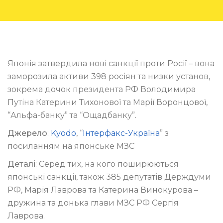
Японія затвердила нові санкції проти Росії – вона
заморозила активи 398 росіян та низки установ,
зокрема дочок президента РФ Володимира
Путіна Катерини Тихонової та Марії Воронцової,
“Альфа-банку” та “Ощадбанку”.
Джерело
:
Kyodo
, “
Інтерфакс-Україна
” з
посиланням на японське МЗС
Деталі
: Серед тих, на кого поширюються
японські санкції, також 385 депутатів Держдуми
РФ, Марія Лаврова та Катерина Винокурова –
дружина та донька глави МЗС РФ Сергія
Лаврова.