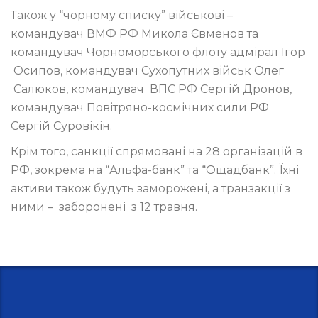
Також у “чорному списку” військові –
командувач ВМФ РФ Микола Євменов та
командувач Чорноморського флоту адмірал Ігор
Осипов, командувач Сухопутних військ Олег
Салюков, командувач ВПС РФ Сергій Дронов,
командувач Повітряно-космічних сили РФ
Сергій Суровікін.
Крім того, санкції спрямовані на 28 організацій в
РФ, зокрема на “Альфа-банк” та “Ощадбанк”. Їхні
активи також будуть заморожені, а транзакції з
ними – заборонені з 12 травня.