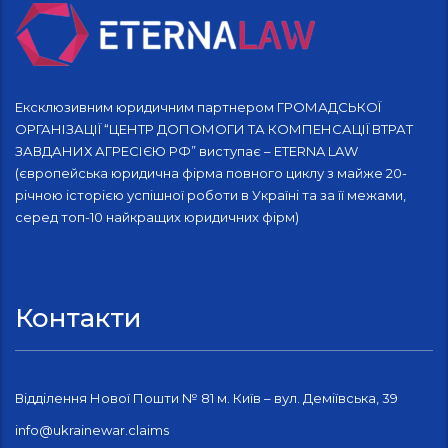
Ексклюзивним юридичним партнером ГРОМАДСЬКОЇ
ОРГАНІЗАЦІЇ “ЦЕНТР ДОПОМОГИ ТА КОМПЕНСАЦІЇ ВТРАТ
ЗАВДАНИХ АГРЕСІЄЮ РФ” виступає – ETERNA LAW
(європейська юридична фірма повного циклу з майже 20-
річною історією успішної роботи в Україні та за її межами,
серед топ-10 найкращих юридичних фірм)
Контакти
Відділення Нової Пошти № 81 м. Київ – вул. Деміївська, 39
info@ukrainewar.claims